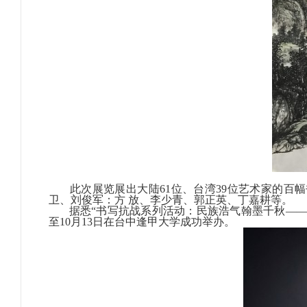
此次展览展出大陆61位、台湾39位艺术家的百幅
卫、刘俊军：方 放、李少青、郭正英、丁嘉耕等
据悉“书写抗战系列活动：民族浩气翰墨千秋——202
至10月13日在台中逢甲大学成功举办。