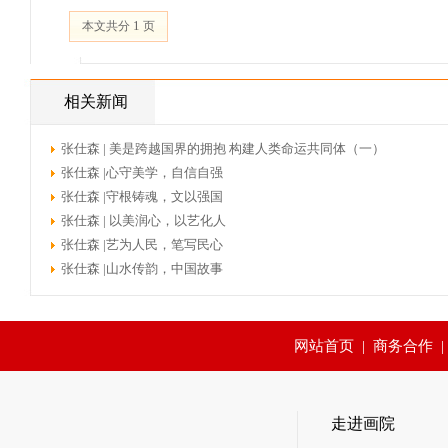
1
本文共分
页
相关新闻
张仕森 | 美是跨越国界的拥抱 构建人类命运共同体（一）
张仕森 |心守美学，自信自强
张仕森 |守根铸魂，文以强国
张仕森 | 以美润心，以艺化人
张仕森 |艺为人民，笔写民心
张仕森 |山水传韵，中国故事
网站首页
|
商务合作
走进画院